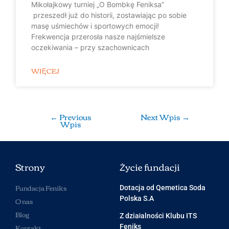
Mikołajkowy turniej „O Bombkę Feniksa”
przeszedł już do historii, zostawiając po sobie
masę uśmiechów i sportowych emocji!
Frekwencja przerosła nasze najśmielsze
oczekiwania – przy szachownicach
WIĘCEJ
←
Previous
Next Wpis
→
Wpis
Strony
Życie fundacji
Fundacja Feniks
Dotacja od Qemetica Soda
Polska S.A
O nas
Blog
Z działalności Klubu ITS
Kontakt
Feniks