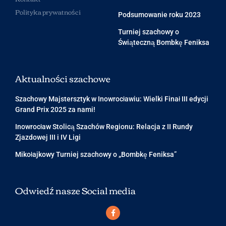
Polityka prywatności
Podsumowanie roku 2023
Turniej szachowy o
Świąteczną Bombkę Feniksa
Aktualności szachowe
Szachowy Majstersztyk w Inowrocławiu: Wielki Finał III edycji
Grand Prix 2025 za nami!
Inowrocław Stolicą Szachów Regionu: Relacja z II Rundy
Zjazdowej III i IV Ligi
Mikołajkowy Turniej szachowy o „Bombkę Feniksa”
Odwiedź nasze Social media
F
a
c