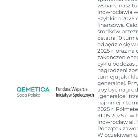
wsparła nasz tu
Inowrocławia 
Szybkich 2025 
finansową. Cał
środków przez
ostatni 10 turnie
odbędzie się w
2025 r. oraz na
zakończenie t
cyklu podczas ,
nagrodzeni zos
turnieju jak i kl
generalnej. Pr
aby być nagro
„generalce” trz
najmniej 7 turn
2025 r. Półmet
31.05.2025 r. w 
Inowrocław al. 
Początek zawod
W oczekiwaniu