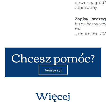
deszcz nagród”
zapraszany.
Zapisy i szczeg
https://www.c
m/
…/tournam…/66
Chcesz pomóc?
Wesprzyj
Więcej