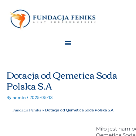
Skip
Nawigacja
to
wpisu
content
Menu
Dotacja od Qemetica Soda
Polska S.A
admin
By
/
2025-05-13
Fundacja Feniks
»
Dotacja od Qemetica Soda Polska S.A
Miło jest nam 
Qemetica Soda 